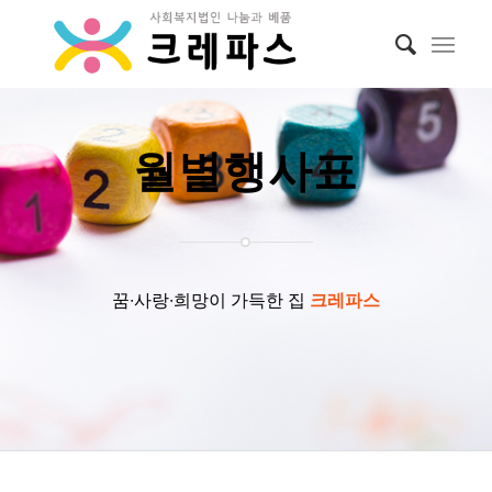
월별행사표
꿈∙사랑∙희망이 가득한 집
크레파스