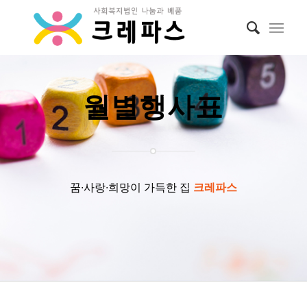
월별행사표
꿈∙사랑∙희망이 가득한 집
크레파스