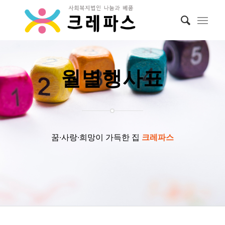
월별행사표
꿈∙사랑∙희망이 가득한 집
크레파스