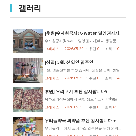
갤러리
[후원]수자원공사(K-water 밀양권지사) 생필품(휴지, 샴푸, 세탁세제 등) 후원 감사합니다. ♥
수자원공사(K-water 밀양권지사)에서 생필품(휴지, 세탁세제 등)&대추즙 후원해주셨습니다 ♥ 크레파스를 잊지 않고 찾아와주셔서 감사합니다. 크레파스를 향한 사랑에 감사합니다.♥ (*후원일자 : 2026년 5월 29일)
크레파스
ㆍ
2026.05.29
ㆍ
추천
0
ㆍ
조회
110
[생일] 5월, 생일인 입주인
5월, 생일잔치를 하였습니다. 진심을 담아, 생일을 축하드립니다~♥ (일자 : 2026년 5월 20일)
크레파스
ㆍ
2026.05.20
ㆍ
추천
0
ㆍ
조회
114
후원] 오리고기 후원 감사합니다♥
목화오리식육점에서 귀한 생오리고기 10kg을 후원해주셨습니다♥ 입주인 한 분 한 분을 향한 따뜻한 마음에 깊이 감사드립니다♥ 당일 점심으로 정성스럽게 조리하여, 입주인분들이 맛있는 한 끼를 드실 수 있었습니다♥ 후원자님께 다시 한 번 감사의 인사를 전합니다^^ (*후원일자 : 2026년 5월 14일)
크레파스
ㆍ
2026.05.20
ㆍ
추천
0
ㆍ
조회
61
우리들약국 의약품 후원 감사합니다 ♥
우리들약국 에서 크레파스 입주인을 위해 의약품을 후원해주셨습니다. 항상 입주인들을 위한 변하지 않는 관심으로 건강하게 지내고 있습니다. 후원해주심에 다시 한 번 감사드립니다♥ (*후원일자 : 2026년 04월 14일)