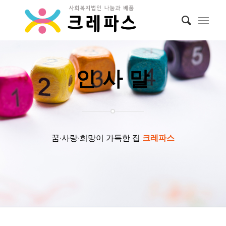
인 사 말
꿈∙사랑∙희망이 가득한 집
크레파스