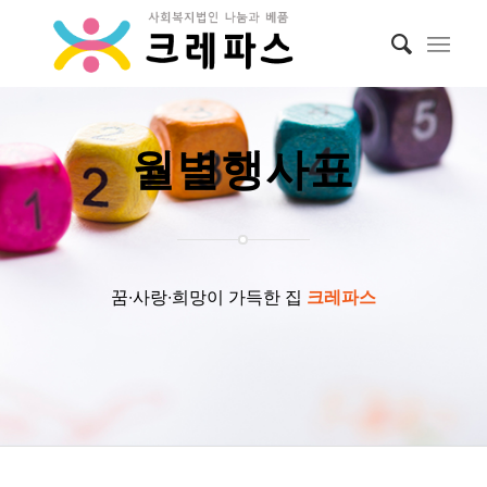
월별행사표
꿈∙사랑∙희망이 가득한 집
크레파스