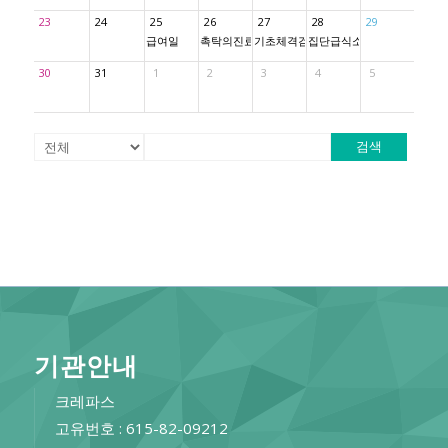
23
24
25
26
27
28
29
급여일
촉탁의진료
기초체격검사
집단급식소 방역
30
31
1
2
3
4
5
검색
기관안내
크레파스
고유번호 : 615-82-09212