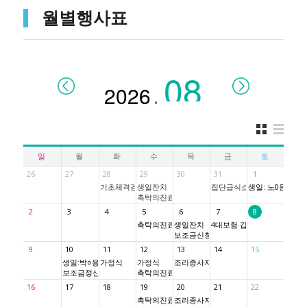
월별행사표
.
일
월
화
수
목
금
토
26
27
28
29
30
31
1
기초체격검사
생일잔치
집단급식소 방역
생일: 노0원
촉탁의진료
2
3
4
5
6
7
8
촉탁의진료
생일잔치
4대보험·갑근세신고
보조금신청
9
10
11
12
13
14
15
생일:박○용
가정식
가정식
조리종사자 위생교육
보조금정산
촉탁의진료
16
17
18
19
20
21
22
촉탁의진료
조리종사자 안전교육